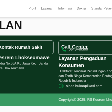
Profil
Layanan
Informasi
Dokter
Standar Pela
ALAN
Call Center
Kontak Rumah Sakit
0645-40300
esrem Lhokseumawe
Layanan Pengaduan
udra No.53A Kp Jawa Kec. Banda
Konsumen
ota Lhokseumawe
Direktorat Jenderal Perlindungan K
dan Tertib Niaga Kementerian Perda
Republik Indonesia
sipas.bukaaplikasi.com
Copyright© 2025, RS Kesrem L