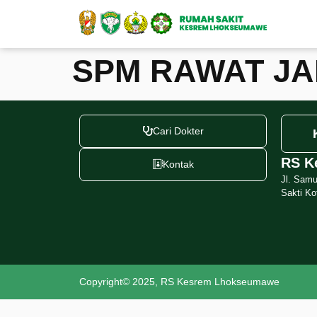
SPM RAWAT J
Cari Dokter
RS K
Kontak
Jl. Sam
Sakti K
Copyright© 2025, RS Kesrem Lhokseumawe