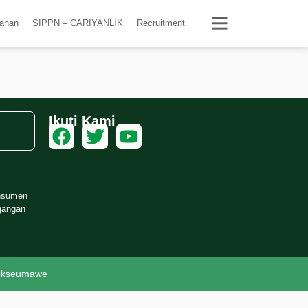
yanan
SIPPN – CARIYANLIK
Recruitment
Ikuti Kami
onsumen
gangan
hokseumawe